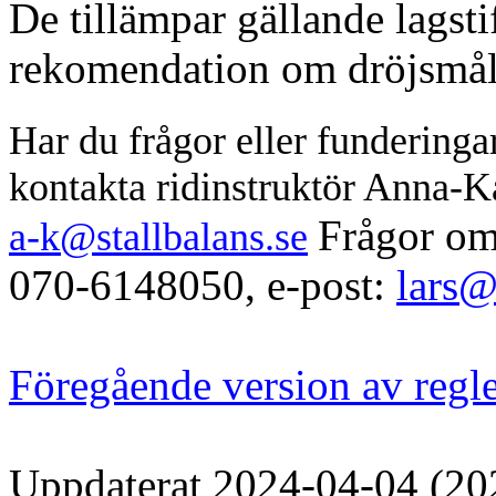
De tillämpar gällande lagst
rekomendation om dröjsmål
Har du frågor eller fundering
kontakta ridinstruktör
Anna-Ka
Frågor om
a-k@stallbalans.se
070-6148050, e-post:
lars@
Föregående version av regl
Uppdaterat 2024-04-04 (20