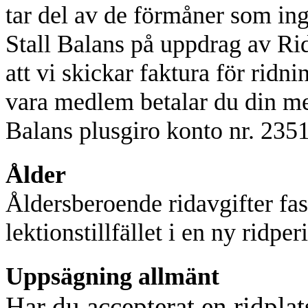
tar del av de förmåner som in
Stall Balans på uppdrag av
Rid
att vi skickar faktura för ridn
vara medlem betalar du din m
Balans plusgiro konto nr. 235
Ålder
Åldersberoende ridavgifter fast
lektionstillfället i en ny ridper
Uppsägning allmänt
Har du accepterat en ridplats